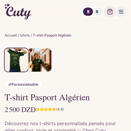
🇫🇷
🇩🇿
Accueil
/
tshirts
/
T-shirt Pasport Algérien
Personnalisable
T-shirt Pasport Algérien
2 500
DZD
(4.9)
Découvrez nos t-shirts personnalisés pensés pour
allier confort, style et originalité ✨ Chez Cuty