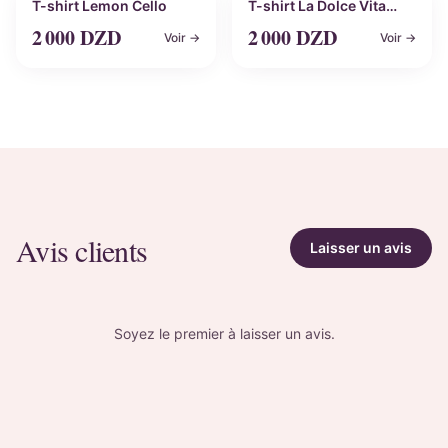
Personnalisable
Personnalisable
T-shirt Lemon Cello
T-shirt La Dolce Vita
jaune
2 000
DZD
2 000
DZD
Voir →
Voir →
Avis clients
Laisser un avis
Soyez le premier à laisser un avis.