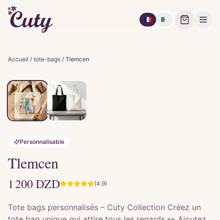
🇫🇷
🇩🇿
Accueil
/
tote-bags
/
Tlemcen
Personnalisable
Tlemcen
1 200
DZD
(4.9)
Tote bags personnalisés – Cuty Collection Créez un
tote bag unique qui attire tous les regards 👀 Ajoutez