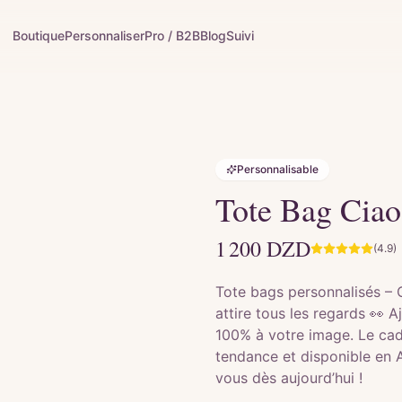
Boutique
Personnaliser
Pro / B2B
Blog
Suivi
Personnalisable
Tote Bag Ciao
1 200
DZD
(4.9)
Tote bags personnalisés – 
attire tous les regards 👀 
100% à votre image. Le cadea
tendance et disponible en 
vous dès aujourd’hui !