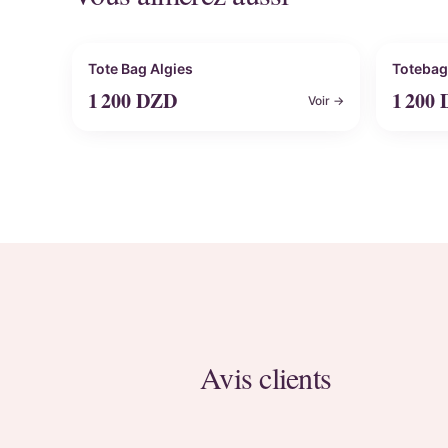
Personnalisable
Perso
Tote Bag Algies
Totebag
1 200
DZD
1 200
Voir →
Avis clients