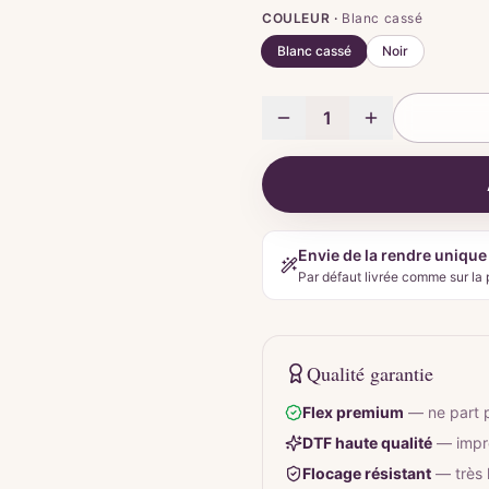
COULEUR ·
Blanc cassé
Blanc cassé
Noir
1
Envie de la rendre unique
Par défaut livrée comme sur la 
Qualité garantie
Flex premium
—
ne part 
DTF haute qualité
—
impr
Flocage résistant
—
très