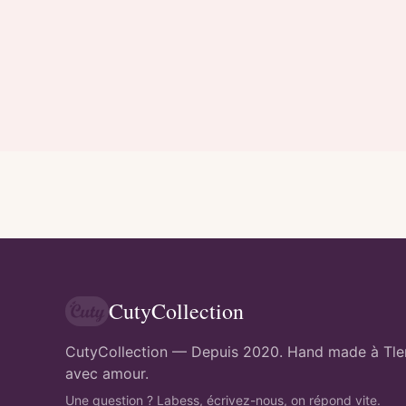
CutyCollection
CutyCollection — Depuis 2020. Hand made à Tl
avec amour.
Une question ? Labess, écrivez-nous, on répond vite.