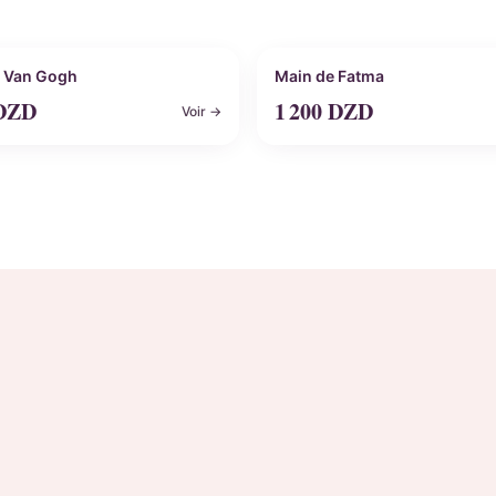
nnalisable
Personnalisable
 Van Gogh
Main de Fatma
DZD
1 200
DZD
Voir →