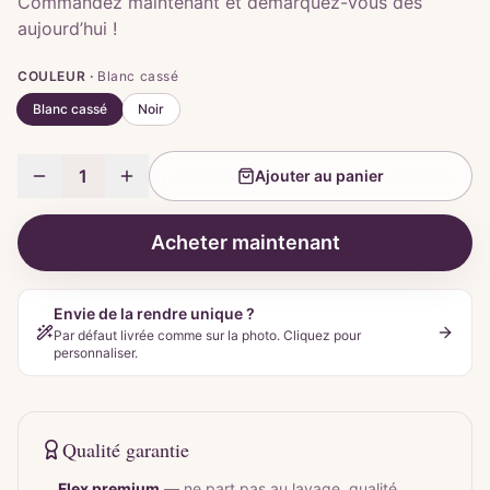
Commandez maintenant et démarquez-vous dès
aujourd’hui !
COULEUR ·
Blanc cassé
Blanc cassé
Noir
1
Ajouter au panier
Acheter maintenant
Envie de la rendre unique ?
Par défaut livrée comme sur la photo. Cliquez pour
personnaliser.
Qualité garantie
Flex premium
—
ne part pas au lavage, qualité