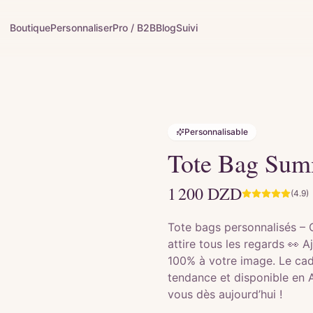
Boutique
Personnaliser
Pro / B2B
Blog
Suivi
Personnalisable
Tote Bag Sum
1 200
DZD
(4.9)
Tote bags personnalisés – 
attire tous les regards 👀 
100% à votre image. Le cadea
tendance et disponible en 
vous dès aujourd’hui !