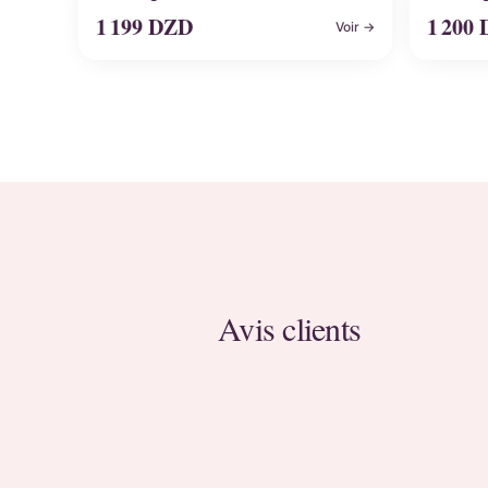
1 199
DZD
1 200
Voir →
Avis clients