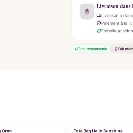
Livraison dans 
Livraison à domi
Paiement à la li
Emballage soign
Éco-responsable
Fait mai
nnalisable
Personnalisable
g Oran
Tote Bag Hello Sunshine